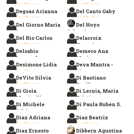
Sin álbumes.
Sin álbumes.
Degoas Arianna
Del Canto Gaby
Sin álbumes.
Sin álbumes.
Del Giorno Maria
Del Hoyo
Laura
Sebastian
Del Rio Carlos
Delacroix
Sin álbumes.
Sin álbumes.
Sin álbumes.
Veronica
Delsabio
Demeco Ana
Sin álbumes.
Leonardo
Maria
Desimone Lidia
Deva Mantra -
Sin álbumes.
Sin álbumes.
Sin álbumes.
Mosquera
DeVito Silvia
Di Bastiano
Alejandra
Sin álbumes.
Cecilia
Sin álbumes.
Di Gioia
Di Lernia, María
Sin álbumes.
Maximiliano
Cristina
Di Michele
Di Paula Rubén S.
Sin álbumes.
Sin álbumes.
Adriana
Sin álbumes.
Diaz Adriana
Diaz Beatriz
Sin álbumes.
Sin álbumes.
Sin álbumes.
Diaz Ernesto
Dibbern Agustina