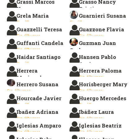
Grassi Marcos
Grasso Nancy
Hugo
Cristina
Grela Maria
Guarnieri Susana
Sin álbumes.
Sin álbumes.
Sin álbumes.
Sin álbumes.
Guazzelli Teresa
Guazzone Flavia
Sin álbumes.
Sin álbumes.
Guffanti Candela
Guzman Juan
Sin álbumes.
Carlos
Haidar Santiago
Hansen Pablo
Sin álbumes.
Sin álbumes.
Javier
Herrera
Herrera Paloma
Sin álbumes.
Marianela
Sin álbumes.
Herrero Susana
Horisberger Mary
Sin álbumes.
Sin álbumes.
Sin álbumes.
Hourcade Javier
Huergo Mercedes
Sin álbumes.
Sin álbumes.
Ibañez Adriana
Ibáñez Laura
Sin álbumes.
Sin álbumes.
Iglesias Amparo
Iglesias Beatriz
Sin álbumes.
Sin álbumes.