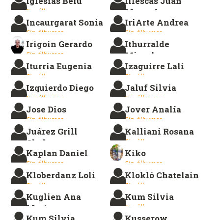
Iglesias Belu
Illescas Juan
Sin álbumes.
Manuel
Incaurgarat Sonia
IriArte Andrea
Sin álbumes.
Sin álbumes.
Sin álbumes.
Irigoin Gerardo
Ithurralde
Sin álbumes.
Micaela
Iturria Eugenia
Izaguirre Lali
Sin álbumes.
Sin álbumes.
Sin álbumes.
Izquierdo Diego
Jaluf Silvia
Sin álbumes.
Sin álbumes.
Jose Dios
Jover Analía
Sin álbumes.
Sin álbumes.
Juárez Grill
Kalliani Rosana
Gladys
Sin álbumes.
Kaplan Daniel
Kiko
Sin álbumes.
Sin álbumes.
Sin álbumes.
Kloberdanz Loli
Klokló Chatelain
Sin álbumes.
Sin álbumes.
Kuglien Ana
Kum Silvia
Maria
Sin álbumes.
Kum Silvia
Kusserow
Sin álbumes.