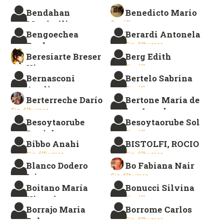
Elena
Sin álbumes.
Bendahan
Benedicto Mario
Sin álbumes.
Maximiliano
Sin álbumes.
Bengoechea
Berardi Antonela
Sin álbumes.
Paula
Sin álbumes.
Beresiarte Breser
Berg Edith
Sin álbumes.
Ximena
Sin álbumes.
Bernasconi
Bertelo Sabrina
Sin álbumes.
Analia
Sin álbumes.
Berterreche Darío
Bertone Maria de
Sin álbumes.
Sin álbumes.
los Angeles
Besoytaorube
Besoytaorube Sol
Sin álbumes.
Daniel
Sin álbumes.
Bibbo Anahi
BISTOLFI, ROCIO
Sin álbumes.
Sin álbumes.
Sin álbumes.
Blanco Dodero
Bo Fabiana Nair
Isis
Sin álbumes.
Boitano María
Bonucci Silvina
Sin álbumes.
Victoria
Sin álbumes.
Borrajo Maria
Borrome Carlos
Sin álbumes.
Dolores
Sin álbumes.