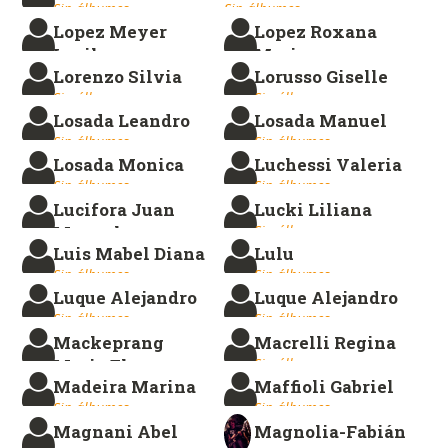
Sin álbumes.
Sin álbumes.
Lopez Meyer
Lopez Roxana
Lucila
Marina
Lorenzo Silvia
Lorusso Giselle
Sin álbumes.
Sin álbumes.
Sin álbumes.
Sin álbumes.
Losada Leandro
Losada Manuel
Sin álbumes.
Sin álbumes.
Losada Monica
Luchessi Valeria
Sin álbumes.
Sin álbumes.
Lucifora Juan
Lucki Liliana
Manuel
Sin álbumes.
Luis Mabel Diana
Lulu
Sin álbumes.
Sin álbumes.
Sin álbumes.
Luque Alejandro
Luque Alejandro
Sin álbumes.
Sin álbumes.
Mackeprang
Macrelli Regina
Maria Elena
Sin álbumes.
Madeira Marina
Maffioli Gabriel
Sin álbumes.
Sin álbumes.
Sin álbumes.
Magnani Abel
Magnolia-Fabián