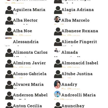
Sin álbumes.
Rakel
Aguilera Maria
Alagia Adriana
Sin álbumes.
Marta
Sin álbumes.
Alba Hector
Alba Marcelo
Sin álbumes.
Osvaldo
Sin álbumes.
Alba Noe
Albanese Roxana
Sin álbumes.
Sin álbumes.
Sin álbumes.
Alessandria
Aliende Fingerit
Ricardo
Nicolas
Alimonta Carlos
Almada
Sin álbumes.
Sin álbumes.
Alberto
Noguerón, Vanesa
Almiron Javier
Almonacid Isabel
Sin álbumes.
Sin álbumes.
Sin álbumes.
Sin álbumes.
Alonso Gabriela
Altube Justina
Sin álbumes.
Sin álbumes.
Alvarez Maria
Anadry
Jimena
Sin álbumes.
Anderson Mabel
Andreolli Maria
Sin álbumes.
de Fyhn
Sin álbumes.
Anton Cecilia
Anuncibay
Sin álbumes.