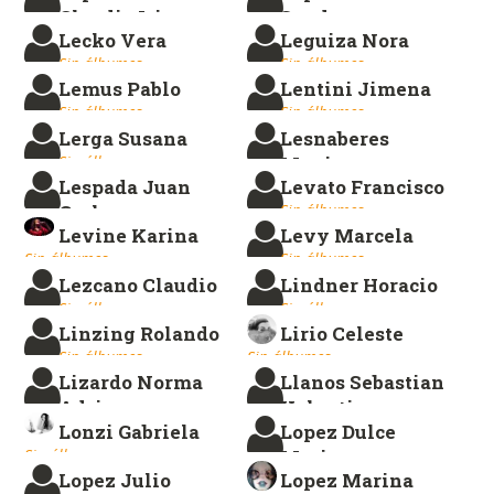
Claudia Iris
Sandra
Lecko Vera
Leguiza Nora
Sin álbumes.
Sin álbumes.
Sin álbumes.
Sin álbumes.
Lemus Pablo
Lentini Jimena
Sin álbumes.
Sin álbumes.
Lerga Susana
Lesnaberes
Sin álbumes.
Monica
Lespada Juan
Levato Francisco
Sin álbumes.
Carlos
Sin álbumes.
Levine Karina
Levy Marcela
Sin álbumes.
Sin álbumes.
Sin álbumes.
Lezcano Claudio
Lindner Horacio
Sin álbumes.
Sin álbumes.
Linzing Rolando
Lirio Celeste
Sin álbumes.
Sin álbumes.
Lizardo Norma
Llanos Sebastian
Adriana
Valentin
Lonzi Gabriela
Lopez Dulce
Sin álbumes.
Sin álbumes.
Sin álbumes.
Maria
Lopez Julio
Lopez Marina
Sin álbumes.