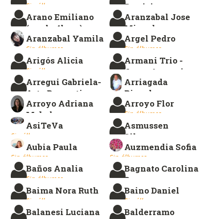
Sin álbumes.
Patricia
Arano Emiliano
Aranzabal Jose
Sin álbumes.
(works4love)
Miguel
Aranzabal Yamila
Argel Pedro
Sin álbumes.
Sin álbumes.
Sin álbumes.
Sin álbumes.
Arigós Alicia
Armani Trio -
Sin álbumes.
Jorge Armani
Arregui Gabriela-
Arriagada
Sin álbumes.
Arte Decorativo
Ricardo
Arroyo Adriana
Arroyo Flor
Sin álbumes.
Sin álbumes.
Mabel
Sin álbumes.
AsiTeVa
Asmussen
Sin álbumes.
Sin álbumes.
Silvana
Aubia Paula
Auzmendia Sofia
Sin álbumes.
Sin álbumes.
Sin álbumes.
Baños Analia
Bagnato Carolina
Sin álbumes.
S.
Baima Nora Ruth
Baino Daniel
Sin álbumes.
Sin álbumes.
Sin álbumes.
Balanesi Luciana
Balderramo