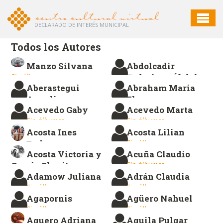
DECLARADO DE INTERÉS MUNICIPAL
Todos los Autores
Manzo Silvana
Abdolcadir
Sin álbumes.
Federico - Ábdol
Aberastegui
Abraham Maria
Sin álbumes.
Angelica
Elena
Acevedo Gaby
Acevedo Marta
Sin álbumes.
Sin álbumes.
Sin álbumes.
Sin álbumes.
Acosta Ines
Acosta Lilian
Esther
Sin álbumes.
Acosta Victoria y
Acuña Claudio
Sin álbumes.
García Charito
Sin álbumes.
Adamow Juliana
Adrán Claudia
Sin álbumes.
Sin álbumes.
Sin álbumes.
Agapornis
Agüero Nahuel
Sin álbumes.
Sin álbumes.
Aguero Adriana
Aguila Pulgar