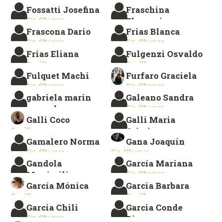
Fossatti Josefina
Fraschina
Sin álbumes.
Sin álbumes.
Florencia
Frascona Dario
Frias Blanca
Margarita
Sin álbumes.
Sin álbumes.
Sin álbumes.
Frias Eliana
Fulgenzi Osvaldo
Sin álbumes.
Sin álbumes.
Fulquet Machi
Furfaro Graciela
Sin álbumes.
Sin álbumes.
gabriela marin
Galeano Sandra
acevedo
Sin álbumes.
Galli Coco
Galli Maria
Sin álbumes.
Sin álbumes.
Cristina
Gamalero Norma
Gana Joaquín
Sin álbumes.
Sin álbumes.
Sin álbumes.
Gandola
García Mariana
Maximiliano
Sin álbumes.
García Mónica
Garcia Barbara
Sin álbumes.
Sin álbumes.
Sin álbumes.
Garcia Chili
Garcia Conde
Sin álbumes.
Diego