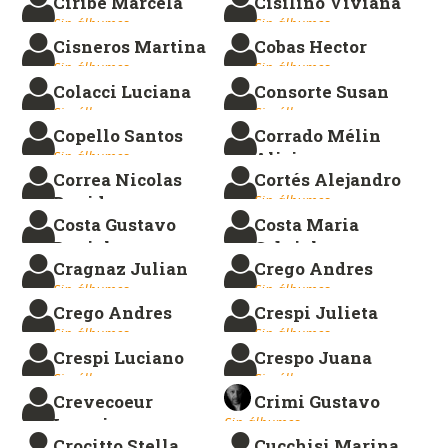
Ciribe Marcela
Cisilino Viviana
Sin álbumes.
Sin álbumes.
Cisneros Martina
Cobas Hector
Sin álbumes.
Sin álbumes.
Colacci Luciana
Consorte Susan
Sin álbumes.
Sin álbumes.
Copello Santos
Corrado Mélin
Sin álbumes.
Alicia
Correa Nicolas
Cortés Alejandro
Sin álbumes.
David
Sin álbumes.
Costa Gustavo
Costa Maria
Sin álbumes.
Daniel
Gabriela
Cragnaz Julian
Crego Andres
Sin álbumes.
Sin álbumes.
Sin álbumes.
Sin álbumes.
Crego Andres
Crespi Julieta
Sin álbumes.
Sin álbumes.
Crespi Luciano
Crespo Juana
Sin álbumes.
Sin álbumes.
Crevecoeur
Crimi Gustavo
Ignacio
Sin álbumes.
Crocitto Stella
Cucchisi Marina
Sin álbumes.