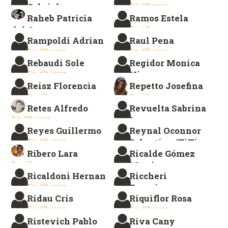
Gabriela
Sin álbumes.
Raheb Patricia
Ramos Estela
Sin álbumes.
del Carmen
Sin álbumes.
Rampoldi Adrian
Raul Pena
Sin álbumes.
Sin álbumes.
Sin álbumes.
Rebaudi Sole
Regidor Monica
Sin álbumes.
Nieves
Reisz Florencia
Repetto Josefina
Sin álbumes.
Sin álbumes.
Sin álbumes.
Retes Alfredo
Revuelta Sabrina
Sin álbumes.
Laura
Reyes Guillermo
Reynal Oconnor
Sin álbumes.
Sin álbumes.
Sebastian (TiTio
Ribero Lara
Ricalde Gómez
Art)
Sin álbumes.
Martina
Sin álbumes.
Ricaldoni Hernan
Riccheri
Sin álbumes.
Sin álbumes.
Francisco
Ridau Cris
Riquiflor Rosa
Sin álbumes.
Sin álbumes.
Sin álbumes.
Ristevich Pablo
Riva Cany