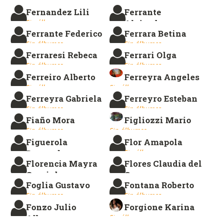
Aldana
Landa Pablo
Fernandez Lili
Ferrante
Sin álbumes.
Sin álbumes.
Sin álbumes.
Alejandro
Ferrante Federico
Ferrara Betina
Sin álbumes.
Sin álbumes.
Sin álbumes.
Ferraresi Rebeca
Ferrari Olga
Sin álbumes.
Sin álbumes.
Ferreiro Alberto
Ferreyra Angeles
Sin álbumes.
Sin álbumes.
Ferreyra Gabriela
Ferreyro Esteban
Sin álbumes.
Sin álbumes.
Fiaño Mora
Figliozzi Mario
Sin álbumes.
Sin álbumes.
Figuerola
Flor Amapola
Bernarda
Sin álbumes.
Florencia Mayra
Flores Claudia del
Sin álbumes.
Gargiulo
Carmen
Foglia Gustavo
Fontana Roberto
Sin álbumes.
Sin álbumes.
Sin álbumes.
Sin álbumes.
Fonzo Julio
Forgione Karina
Alberto
Sin álbumes.