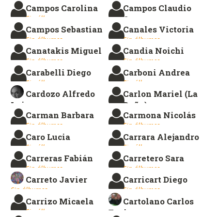
Campos Carolina
Campos Claudio
Sin álbumes.
Sin álbumes.
Sin álbumes.
Omar
Campos Sebastian
Canales Victoria
Sin álbumes.
Sin álbumes.
Sin álbumes.
Canatakis Miguel
Candia Noichi
Sin álbumes.
Sin álbumes.
Carabelli Diego
Carboni Andrea
Sin álbumes.
Sin álbumes.
Cardozo Alfredo
Carlon Mariel (La
Luis
Doña)
Carman Barbara
Carmona Nicolás
Sin álbumes.
Sin álbumes.
Sin álbumes.
Sin álbumes.
Caro Lucia
Carrara Alejandro
Sin álbumes.
Sin álbumes.
Carreras Fabián
Carretero Sara
Sin álbumes.
Sin álbumes.
Carreto Javier
Carricart Diego
Sin álbumes.
Sin álbumes.
Carrizo Micaela
Cartolano Carlos
Sin álbumes.
Enrique