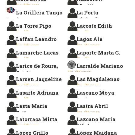
Sin álbumes.
Maritina
La Orillera Tango
La Porta
Sin álbumes.
Reviews
Alejandra
La Torre Pipo
Lacoste Edith
Sin álbumes.
Sin álbumes.
Sin álbumes.
Sin álbumes.
Laffan Leandro
Lagos Ale
Sin álbumes.
Sin álbumes.
Lamarche Lucas
Laporte Marta G.
Sin álbumes.
Sin álbumes.
Larice de Roura,
Larralde Mariano
Cristina
Sin álbumes.
Larsen Jaqueline
Las Magdalenas
Sin álbumes.
Sin álbumes.
Sin álbumes.
Lasarte Adriana
Lascano Moya
Sin álbumes.
Carlos
Lasta Maria
Lastra Abril
Sin álbumes.
Esther
Sin álbumes.
Latorraca Mirta
Lazcano Maria
Sin álbumes.
Sin álbumes.
Silvina
López Grillo
López Maidana
Sin álbumes.