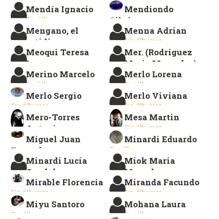
Mendía Ignacio
Mendiondo
Sin álbumes.
Sin álbumes.
Sin álbumes.
Silvina
Mengano, el
Menna Adrian
Sin álbumes.
cotidiano
Sin álbumes.
Meoqui Teresa
Mer. (Rodriguez
Sin álbumes.
Leonor
Maria Mercedes)
Merino Marcelo
Merlo Lorena
Sin álbumes.
Sin álbumes.
Sin álbumes.
Sin álbumes.
Merlo Sergio
Merlo Viviana
Sin álbumes.
Sin álbumes.
Mero-Torres
Mesa Martin
Antonio
Sin álbumes.
Miguel Juan
Minardi Eduardo
Sin álbumes.
Facundo
Sin álbumes.
Minardi Lucía
Miok Maria
Sin álbumes.
Candela
Marcela
Mirable Florencia
Miranda Facundo
Sin álbumes.
Sin álbumes.
Sin álbumes.
Sin álbumes.
Miyu Santoro
Mohana Laura
Sin álbumes.
Sin álbumes.