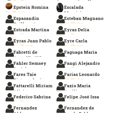
Sin álbumes.
Cuarteto-Segalla
Epstein Romina
Escalada
Mariano
Sin álbumes.
Mauricio
Sin álbumes.
Espasandin
Esteban Magnano
Sin álbumes.
Guillermina
Sin álbumes.
Estrada Martina
Eyras Delia
Sin álbumes.
Sin álbumes.
Sin álbumes.
Eyras Juan Pablo
Eyre Carla
Sin álbumes.
Sin álbumes.
Fabretti de
Faguaga Maria
Amarillo Vilma
Jesus
Fahler Semsey
Fangi Alejandro
Sin álbumes.
Sin álbumes.
Dariak
Sin álbumes.
Fares Taie
Farias Leonardo
Sin álbumes.
Biotecnologia
Sin álbumes.
Fattarelli Miriam
Fazio Maria
Sin álbumes.
Alicia
Cecilia
Federico Sabrina
Felipe José Issa
Sin álbumes.
Sin álbumes.
Sin álbumes.
Sin álbumes.
Fernandez
Fernandez de