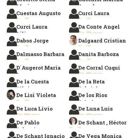
Maris
Angela
Cuestas Augusto
Curci Laura
Sin álbumes.
Sin álbumes.
Sin álbumes.
Sin álbumes.
Curci Laura
Da Conte Angel
Liliana
Sin álbumes.
Dabos Jorge
Dalgaard Cristian
Sin álbumes.
Sin álbumes.
Sin álbumes.
Dalmasso Barbara
Danita Barboza
Sin álbumes.
Sin álbumes.
D´Augerot Maria
De Corral Cuqui
Ines
Sin álbumes.
De la Cuesta
De la Reta
Sin álbumes.
Silvia
Gabriela
De Lisi Violeta
De los Rios
Sin álbumes.
Sin álbumes.
Sin álbumes.
Cristian
De Luca Livio
De Luna Luis
Sin álbumes.
Sin álbumes.
Sin álbumes.
De Pablo
De Schant , Héctor
Sebastian
Sin álbumes.
De Schant Ignacio
De Vega Monica
Sin álbumes.