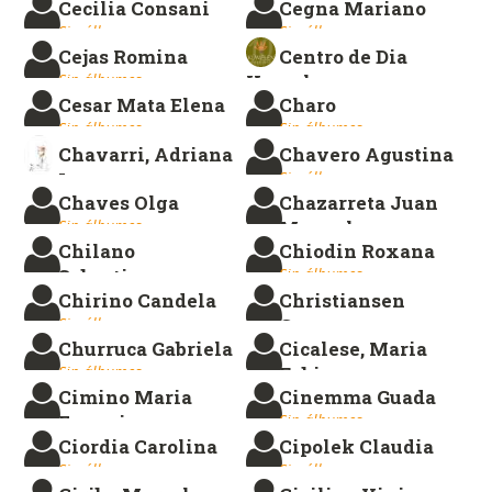
Cecilia Consani
Cegna Mariano
Sin álbumes.
Sin álbumes.
Sin álbumes.
Sin álbumes.
Cejas Romina
Centro de Dia
Sin álbumes.
Kumelen
Cesar Mata Elena
Charo
Sin álbumes.
Sin álbumes.
Sin álbumes.
Chavarri, Adriana
Chavero Agustina
Leonor
Sin álbumes.
Chaves Olga
Chazarreta Juan
Sin álbumes.
Sin álbumes.
Manuel
Chilano
Chiodin Roxana
Sin álbumes.
Sebastian
Sin álbumes.
Chirino Candela
Christiansen
Sin álbumes.
Sin álbumes.
Gustavo
Churruca Gabriela
Cicalese, Maria
Sin álbumes.
Sin álbumes.
Fabiana
Cimino Maria
Cinemma Guada
Sin álbumes.
Eugenia
Sin álbumes.
Ciordia Carolina
Cipolek Claudia
Sin álbumes.
Sin álbumes.
Sin álbumes.