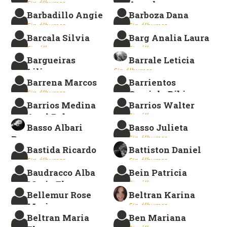
Sin álbumes.
Angela
Barbadillo Angie
Barboza Dana
Sin álbumes.
Sin álbumes.
Sin álbumes.
Barcala Silvia
Barg Analia Laura
Sin álbumes.
Sin álbumes.
Bargueiras
Barrale Leticia
Liliana
Sin álbumes.
Barrena Marcos
Barrientos
Sin álbumes.
Sin álbumes.
Graciela Bibiana
Barrios Medina
Barrios Walter
Sin álbumes.
Axel Ruben
Sin álbumes.
Basso Albari
Basso Julieta
Sin álbumes.
Roxana
Sin álbumes.
Bastida Ricardo
Battiston Daniel
Sin álbumes.
Sin álbumes.
Sin álbumes.
Baudracco Alba
Bein Patricia
Maria Elena
Sin álbumes.
Bellemur Rose
Beltran Karina
Sin álbumes.
Marie
Sin álbumes.
Beltran Maria
Ben Mariana
Sin álbumes.