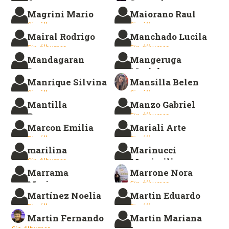
Jorge
Spampinato
Magrini Mario
Maiorano Raul
Sin álbumes.
Sin álbumes.
Sin álbumes.
Sin álbumes.
Mairal Rodrigo
Manchado Lucila
Sin álbumes.
Sin álbumes.
Mandagaran
Mangeruga
Dante
Mariela
Manrique Silvina
Mansilla Belen
Sin álbumes.
Sin álbumes.
Sin álbumes.
Sin álbumes.
Mantilla
Manzo Gabriel
Rasmussen
Sin álbumes.
Marcon Emilia
Mariali Arte
Angela
Sin álbumes.
Sin álbumes.
Sin álbumes.
marilina
Marinucci
Sin álbumes.
Maximiliano
Marrama
Marrone Nora
Sin álbumes.
Mariano
Sin álbumes.
Martínez Noelia
Martin Eduardo
Sin álbumes.
Sin álbumes.
Sin álbumes.
Martin Fernando
Martin Mariana
Sin álbumes.