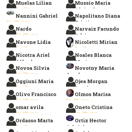
Muelas Lilian
Mussio Maria
Sin álbumes.
Sin álbumes.
Alejandra
Nannini Gabriel
Napolitano Diana
Sin álbumes.
Sin álbumes.
Cristina
Nardo
Narvaiz Facundo
Sin álbumes.
Sin álbumes.
Adrian
Navone Lidia
Nicoletti Mirian
Sin álbumes.
Sin álbumes.
Sin álbumes.
Nicotra Ariel
Noales Blanca
Alfredo
Maria
Novoa Silvia
Novotny Maria
Sin álbumes.
Sin álbumes.
Sin álbumes.
Josefa
Oggiuni Maria
Ojea Morgan
Sin álbumes.
Sin álbumes.
Sergio
Olivo Francisco
Olmos Marisa
Sin álbumes.
Sin álbumes.
Sin álbumes.
omar avila
Oneto Cristina
Sin álbumes.
Sin álbumes.
Ordasso Marta
Ortiz Hector
Sin álbumes.
Gabriel