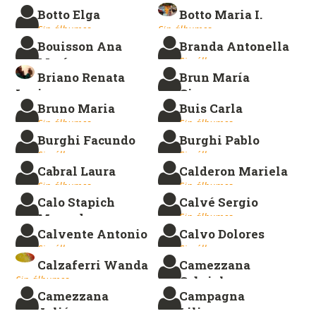
Botto Elga
Botto Maria I.
Sin álbumes.
Sin álbumes.
Sin álbumes.
Bouisson Ana
Branda Antonella
María
Sin álbumes.
Briano Renata
Brun María
Sin álbumes.
Luciana
Gimena
Bruno Maria
Buis Carla
Sin álbumes.
Sin álbumes.
Sin álbumes.
Sin álbumes.
Burghi Facundo
Burghi Pablo
Sin álbumes.
Sin álbumes.
Cabral Laura
Calderon Mariela
Sin álbumes.
Sin álbumes.
Calo Stapich
Calvé Sergio
Mercedes
Sin álbumes.
Calvente Antonio
Calvo Dolores
Sin álbumes.
Sin álbumes.
Sin álbumes.
Calzaferri Wanda
Camezzana
Sin álbumes.
Gabriel
Camezzana
Campagna
Sin álbumes.
Julián
Liliana