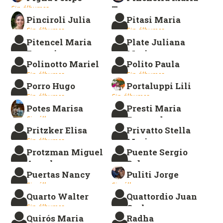
Sin álbumes.
Teresa
Pinciroli Julia
Pitasi Maria
Sin álbumes.
Sin álbumes.
Sin álbumes.
Pitencel Maria
Plate Juliana
Eugenia
Maria
Polinotto Mariel
Polito Paula
Sin álbumes.
Sin álbumes.
Sin álbumes.
Sin álbumes.
Porro Hugo
Portaluppi Lili
Sin álbumes.
Sin álbumes.
Potes Marisa
Presti Maria
Sin álbumes.
Fernanda
Pritzker Elisa
Privatto Stella
Sin álbumes.
Sin álbumes.
Maris
Protzman Miguel
Puente Sergio
Sin álbumes.
Angel
Ruben
Puertas Nancy
Puliti Jorge
Sin álbumes.
Sin álbumes.
Sin álbumes.
Sin álbumes.
Quarto Walter
Quattordio Juan
Sin álbumes.
Carlos
Quirós Maria
Radha
Sin álbumes.