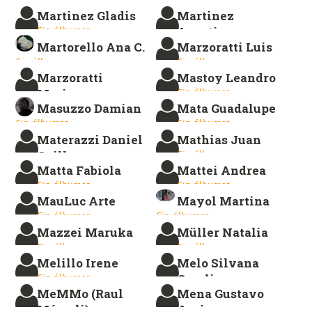
Laura
Martinez Gladis
Martinez
Sin álbumes.
Sin álbumes.
Agustina
Martorello Ana C.
Marzoratti Luis
Sin álbumes.
Sin álbumes.
Sin álbumes.
Marzoratti
Mastoy Leandro
Mariana
Sin álbumes.
Masuzzo Damian
Mata Guadalupe
Sin álbumes.
Sin álbumes.
Sin álbumes.
Materazzi Daniel
Mathias Juan
Guillermo
Sin álbumes.
Matta Fabiola
Mattei Andrea
Sin álbumes.
Sin álbumes.
Sin álbumes.
MauLuc Arte
Mayol Martina
Sin álbumes.
Sin álbumes.
Mazzei Maruka
Müller Natalia
Sin álbumes.
Sin álbumes.
Melillo Irene
Melo Silvana
Sin álbumes.
Carolina
MeMMo (Raul
Mena Gustavo
Sin álbumes.
Mémoli)
Javier