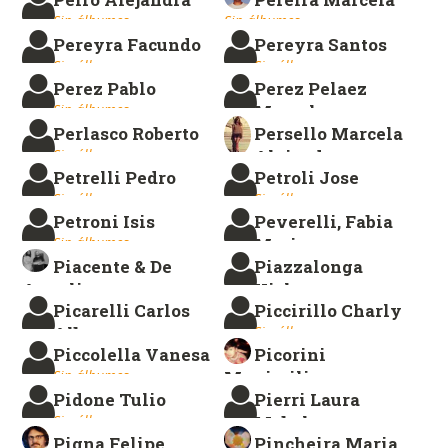
Sin álbumes.
Sin álbumes.
Pereyra Facundo
Pereyra Santos
Sin álbumes.
Sin álbumes.
Perez Pablo
Perez Pelaez
Sin álbumes.
Marcelo
Perlasco Roberto
Persello Marcela
Sin álbumes.
Sin álbumes.
Alejandra
Petrelli Pedro
Petroli Jose
Sin álbumes.
Sin álbumes.
Sin álbumes.
Petroni Isis
Peverelli, Fabia
Sin álbumes.
Mariana
Piacente & De
Piazzalonga
Sin álbumes.
Angelis
Vicky
Picarelli Carlos
Piccirillo Charly
Sin álbumes.
Sin álbumes.
Alberto
Sin álbumes.
Piccolella Vanesa
Picorini
Sin álbumes.
Sin álbumes.
Maximiliano
Pidone Tulio
Pierri Laura
Sin álbumes.
Sin álbumes.
Mabel
Pigna Felipe
Pincheira Maria
Sin álbumes.