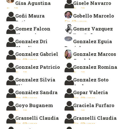
Gisa Agustina
Gisele Navarro
Sin álbumes.
Sin álbumes.
Sin álbumes.
Sin álbumes.
Goñi Maura
Gobello Marcelo
Betina
Sin álbumes.
Gomez Falcon
Gomez Vazquez
Sin álbumes.
Florencia
Eva Sofia
Gonzalez Dri
Gonzalez Eguia
Sin álbumes.
Sin álbumes.
Claudia
Daniel
Gonzalez Gabriel
Gonzalez Marcos
Sin álbumes.
Sin álbumes.
Sin álbumes.
Guadalupe
Gonzalez Patricio
Gonzalez Romina
Sin álbumes.
Sin álbumes.
Sin álbumes.
Gonzalez Silvia
Gonzalez Soto
Elisa
Andrea
González Sandra
Gopar Valeria
Sin álbumes.
Sin álbumes.
Sin álbumes.
Sin álbumes.
Goyo Buganem
Graciela Furfaro
Sin álbumes.
Sin álbumes.
Grasselli Claudia
Grasselli Claudia
Sin álbumes.
Sin álbumes.