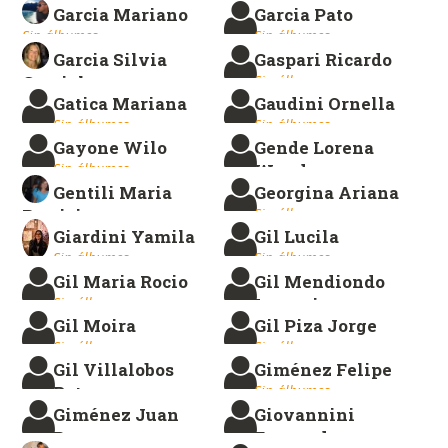
Garcia Mariano
Garcia Pato
Sin álbumes.
Sin álbumes.
Sin álbumes.
Garcia Silvia
Gaspari Ricardo
Graciela
Sin álbumes.
Gatica Mariana
Gaudini Ornella
Sin álbumes.
Sin álbumes.
Sin álbumes.
Gayone Wilo
Gende Lorena
Sin álbumes.
Wanda
Gentili Maria
Georgina Ariana
Sin álbumes.
Patricia
Sin álbumes.
Giardini Yamila
Gil Lucila
Sin álbumes.
Sin álbumes.
Sin álbumes.
Gil Maria Rocio
Gil Mendiondo
Sin álbumes.
Lucrecia
Gil Moira
Gil Piza Jorge
Sin álbumes.
Sin álbumes.
Sin álbumes.
Gil Villalobos
Giménez Felipe
Pato
Sin álbumes.
Giménez Juan
Giovannini
Sin álbumes.
Ramon
Fernando