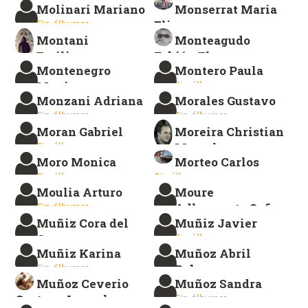
Molinari Mariano
Monserrat Maria
Sin álbumes.
Elias
Montani
Monteagudo
Sin álbumes.
Emiliano
Fabián Eloy
Montenegro
Montero Paula
Sin álbumes.
Sin álbumes.
Monica
Sin álbumes.
Monzani Adriana
Morales Gustavo
Sin álbumes.
Sin álbumes.
Sin álbumes.
Moran Gabriel
Moreira Christian
Sin álbumes.
Marcelo
Moro Monica
Morteo Carlos
Sin álbumes.
Sin álbumes.
Sin álbumes.
Moulia Arturo
Moure
Sin álbumes.
Adlercreutz Sofia
Muñiz Cora del
Muñiz Javier
Sin álbumes.
Carmen
Sin álbumes.
Muñiz Karina
Muñoz Abril
Sin álbumes.
Sin álbumes.
Ruben
Muñoz Ceverio
Muñoz Sandra
Sin álbumes.
Gustavo Leonel
Sin álbumes.