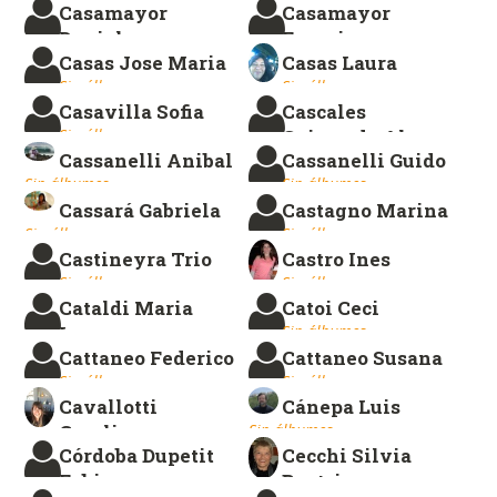
Casamayor
Casamayor
Sin álbumes.
Daniel
Francisco
Casas Jose Maria
Casas Laura
Sin álbumes.
Sin álbumes.
Sin álbumes.
Sin álbumes.
Casavilla Sofia
Cascales
Sin álbumes.
Guiscardo Alma
Cassanelli Anibal
Cassanelli Guido
Sin álbumes.
Sin álbumes.
Sin álbumes.
Cassará Gabriela
Castagno Marina
Sin álbumes.
Sin álbumes.
Castineyra Trio
Castro Ines
Sin álbumes.
Sin álbumes.
Cataldi Maria
Catoi Ceci
Lara
Sin álbumes.
Cattaneo Federico
Cattaneo Susana
Sin álbumes.
Sin álbumes.
Sin álbumes.
Cavallotti
Cánepa Luis
Carolina
Sin álbumes.
Córdoba Dupetit
Cecchi Silvia
Sin álbumes.
Fabian
Beatriz