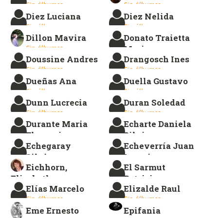
Sin álbumes.
Sin álbumes.
Diez Luciana
Diez Nelida
Sin álbumes.
Sin álbumes.
Dillon Mavira
Donato Traietta
Sin álbumes.
Mario
Doussine Andres
Drangosch Ines
Sin álbumes.
Sin álbumes.
Sin álbumes.
Dueñas Ana
Duella Gustavo
Sin álbumes.
Sin álbumes.
Dunn Lucrecia
Duran Soledad
Sin álbumes.
Sin álbumes.
Durante Maria
Echarte Daniela
Florencia
Silvia
Echegaray
Echeverría Juan
Sin álbumes.
Sin álbumes.
Silvina
Ignacio
Eichhorn,
El Sarmut
Sin álbumes.
Sin álbumes.
Elizabeth
Patricia
Elías Marcelo
Elizalde Raul
Sin álbumes.
Sin álbumes.
Sin álbumes.
Sin álbumes.
Eme Ernesto
Epifania