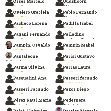
Osses Marcelo
Oudshoorn
Sin álbumes.
Sin álbumes.
Silvina
Ovejero Graciela
Pablo Fernando
Sin álbumes.
Sin álbumes.
Cimmino
Pacheco Lorena
Padilla Isabel
Sin álbumes.
Sin álbumes.
Sin álbumes.
Pagani Fernando
Palladino
Sin álbumes.
Luciana Beatriz
Pampín, Osvaldo
Pampin Mabel
Sin álbumes.
Sin álbumes.
Sin álbumes.
Pantaleone
Parisi Gustavo
Sebastian
Sin álbumes.
Parma Silvina
Parras Laura
Sin álbumes.
Sin álbumes.
Sin álbumes.
Pasqualini Ana
Passeri facundo
Laura
Sin álbumes.
Passeri Facundo
Pazos Diego
Sin álbumes.
Sin álbumes.
Sin álbumes.
Pérez Ratti Maria
Pedernera
Betania
Gabriela
Peiró Alejandra
Pereira Marcela
Sin álbumes.
Sin álbumes.