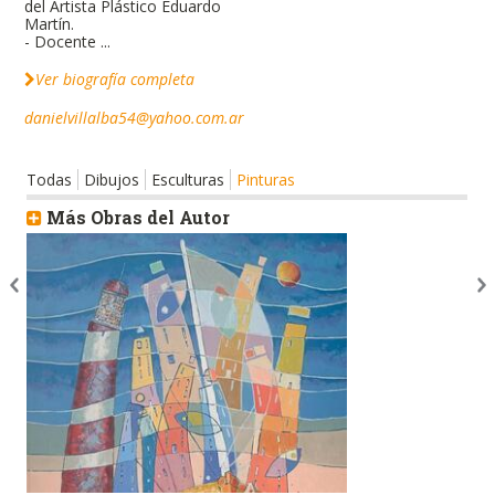
del Artista Plástico Eduardo
Martín.
- Docente ...
Ver biografía completa
danielvillalba54@yahoo.com.ar
Todas
Dibujos
Esculturas
Pinturas
Más Obras del Autor