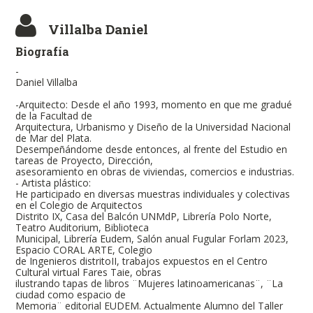
Villalba Daniel
Biografía
-
Daniel Villalba
-Arquitecto: Desde el año 1993, momento en que me gradué
de la Facultad de
Arquitectura, Urbanismo y Diseño de la Universidad Nacional
de Mar del Plata.
Desempeñándome desde entonces, al frente del Estudio en
tareas de Proyecto, Dirección,
asesoramiento en obras de viviendas, comercios e industrias.
- Artista plástico:
He participado en diversas muestras individuales y colectivas
en el Colegio de Arquitectos
Distrito IX, Casa del Balcón UNMdP, Librería Polo Norte,
Teatro Auditorium, Biblioteca
Municipal, Librería Eudem, Salón anual Fugular Forlam 2023,
Espacio CORAL ARTE, Colegio
de Ingenieros distritoII, trabajos expuestos en el Centro
Cultural virtual Fares Taie, obras
ilustrando tapas de libros ¨Mujeres latinoamericanas¨, ¨La
ciudad como espacio de
Memoria¨ editorial EUDEM. Actualmente Alumno del Taller