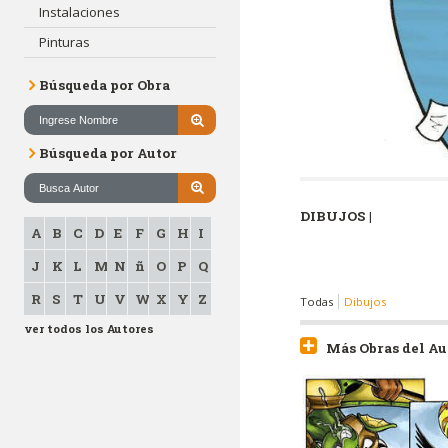
Instalaciones
Pinturas
Búsqueda por Obra
Búsqueda por Autor
DIBUJOS |
A
B
C
D
E
F
G
H
I
J
K
L
M
N
ñ
O
P
Q
R
S
T
U
V
W
X
Y
Z
Todas
Dibujos
ver todos los Autores
Más Obras del Au