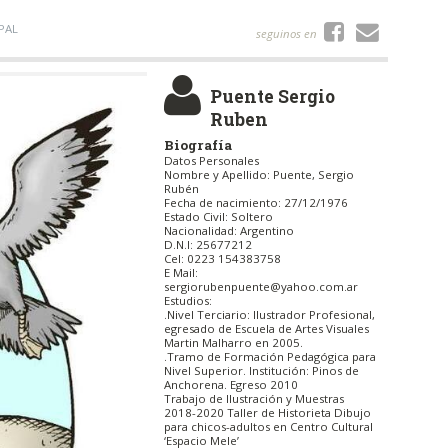
PAL
seguinos en
Puente Sergio
Ruben
Biografía
Datos Personales
Nombre y Apellido: Puente, Sergio
Rubén
Fecha de nacimiento: 27/12/1976
Estado Civil: Soltero
Nacionalidad: Argentino
D.N.I: 25677212
Cel: 0223 154383758
E Mail:
sergiorubenpuente@yahoo.com.ar
Estudios:
.Nivel Terciario: Ilustrador Profesional,
egresado de Escuela de Artes Visuales
Martin Malharro en 2005.
.Tramo de Formación Pedagógica para
Nivel Superior. Institución: Pinos de
Anchorena. Egreso 2010
Trabajo de Ilustración y Muestras
2018-2020 Taller de Historieta Dibujo
para chicos-adultos en Centro Cultural
‘Espacio Mele’