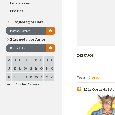
Instalaciones
Pinturas
Búsqueda por Obra
Búsqueda por Autor
DIBUJOS |
A
B
C
D
E
F
G
H
I
J
K
L
M
N
ñ
O
P
Q
R
S
T
U
V
W
X
Y
Z
Todas
Dibujos
ver todos los Autores
Más Obras del Au