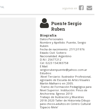
PAL
seguinos en
Puente Sergio
Ruben
Biografía
Datos Personales
Nombre y Apellido: Puente, Sergio
Rubén
Fecha de nacimiento: 27/12/1976
Estado Civil: Soltero
Nacionalidad: Argentino
D.N.I: 25677212
Cel: 0223 154383758
E Mail:
sergiorubenpuente@yahoo.com.ar
Estudios:
.Nivel Terciario: Ilustrador Profesional,
egresado de Escuela de Artes Visuales
Martin Malharro en 2005.
.Tramo de Formación Pedagógica para
Nivel Superior. Institución: Pinos de
Anchorena. Egreso 2010
Trabajo de Ilustración y Muestras
2018-2020 Taller de Historieta Dibujo
para chicos-adultos en Centro Cultural
‘Espacio Mele’