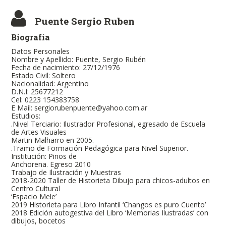
Puente Sergio Ruben
Biografía
Datos Personales
Nombre y Apellido: Puente, Sergio Rubén
Fecha de nacimiento: 27/12/1976
Estado Civil: Soltero
Nacionalidad: Argentino
D.N.I: 25677212
Cel: 0223 154383758
E Mail: sergiorubenpuente@yahoo.com.ar
Estudios:
.Nivel Terciario: Ilustrador Profesional, egresado de Escuela
de Artes Visuales
Martin Malharro en 2005.
.Tramo de Formación Pedagógica para Nivel Superior.
Institución: Pinos de
Anchorena. Egreso 2010
Trabajo de Ilustración y Muestras
2018-2020 Taller de Historieta Dibujo para chicos-adultos en
Centro Cultural
‘Espacio Mele’
2019 Historieta para Libro Infantil ‘Changos es puro Cuento’
2018 Edición autogestiva del Libro ‘Memorias Ilustradas’ con
dibujos, bocetos