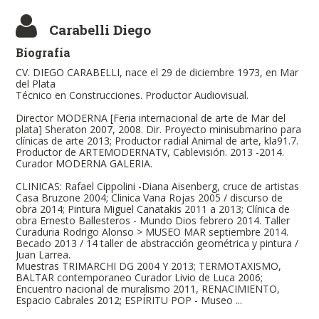
Carabelli Diego
Biografía
CV. DIEGO CARABELLI, nace el 29 de diciembre 1973, en Mar
del Plata
Técnico en Construcciones. Productor Audiovisual.
Director MODERNA [Feria internacional de arte de Mar del
plata] Sheraton 2007, 2008. Dir. Proyecto minisubmarino para
clínicas de arte 2013; Productor radial Animal de arte, kla91.7.
Productor de ARTEMODERNATV, Cablevisión. 2013 -2014.
Curador MODERNA GALERIA.
CLINICAS: Rafael Cippolini -Diana Aisenberg, cruce de artistas
Casa Bruzone 2004; Clinica Vana Rojas 2005 / discurso de
obra 2014; Pintura Miguel Canatakis 2011 a 2013; Clínica de
obra Ernesto Ballesteros - Mundo Dios febrero 2014. Taller
Curaduria Rodrigo Alonso > MUSEO MAR septiembre 2014.
Becado 2013 / 14 taller de abstracción geométrica y pintura /
Juan Larrea.
Muestras TRIMARCHI DG 2004 Y 2013; TERMOTAXISMO,
BALTAR contemporaneo Curador Livio de Luca 2006;
Encuentro nacional de muralismo 2011, RENACIMIENTO,
Espacio Cabrales 2012; ESPÍRITU POP - Museo ...