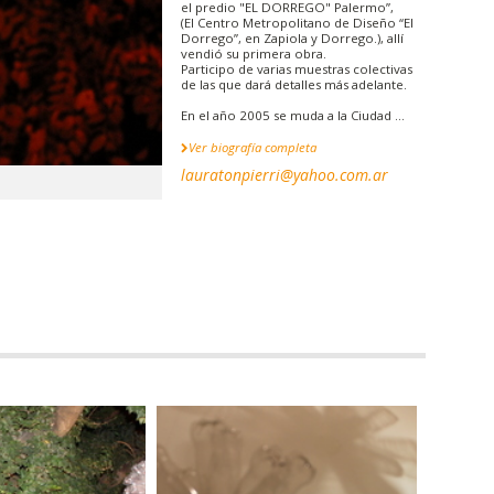
el predio "EL DORREGO" Palermo”,
(El Centro Metropolitano de Diseño “El
Dorrego”, en Zapiola y Dorrego.), allí
vendió su primera obra.
Participo de varias muestras colectivas
de las que dará detalles más adelante.
En el año 2005 se muda a la Ciudad ...
Ver biografía completa
lauratonpierri@yahoo.com.ar
INSTALACIONES |