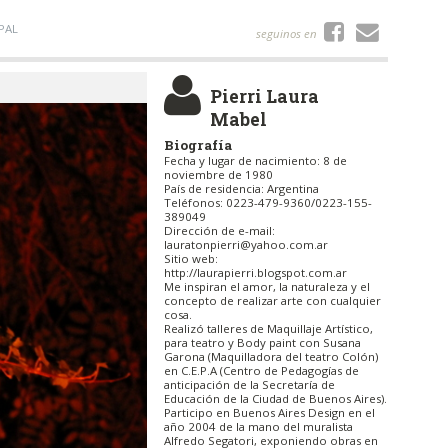
PAL
seguinos en
Pierri Laura
Mabel
Biografía
Fecha y lugar de nacimiento: 8 de
noviembre de 1980
País de residencia: Argentina
Teléfonos: 0223-479-9360/0223-155-
389049
Dirección de e-mail:
lauratonpierri@yahoo.com.ar
Sitio web:
http://laurapierri.blogspot.com.ar
Me inspiran el amor, la naturaleza y el
concepto de realizar arte con cualquier
cosa.
Realizó talleres de Maquillaje Artístico,
para teatro y Body paint con Susana
Garona (Maquilladora del teatro Colón)
en C.E.P.A (Centro de Pedagogías de
anticipación de la Secretaría de
Educación de la Ciudad de Buenos Aires).
Participo en Buenos Aires Design en el
año 2004 de la mano del muralista
Alfredo Segatori, exponiendo obras en