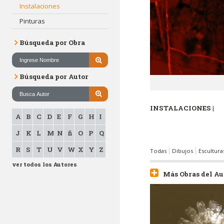
Instalaciones
Pinturas
Búsqueda por Obra
Búsqueda por Autor
INSTALACIONES |
A
B
C
D
E
F
G
H
I
J
K
L
M
N
ñ
O
P
Q
R
S
T
U
V
W
X
Y
Z
Todas
Dibujos
Escultura
ver todos los Autores
Más Obras del Au