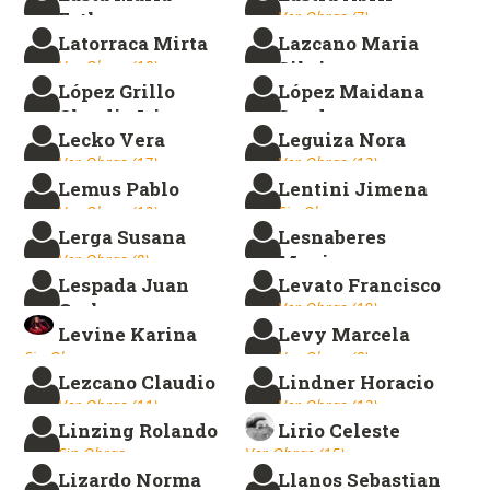
Esther
Ver Obras (7)
Latorraca Mirta
Lazcano Maria
Ver Obras (21)
Ver Obras (18)
Silvina
López Grillo
López Maidana
Ver Obras (14)
Claudia Iris
Sandra
Lecko Vera
Leguiza Nora
Ver Obras (40)
Sin Obras
Ver Obras (17)
Ver Obras (12)
Lemus Pablo
Lentini Jimena
Ver Obras (12)
Sin Obras
Lerga Susana
Lesnaberes
Ver Obras (8)
Monica
Lespada Juan
Levato Francisco
Ver Obras (17)
Carlos
Ver Obras (19)
Levine Karina
Levy Marcela
Ver Obras (40)
Sin Obras
Ver Obras (8)
Lezcano Claudio
Lindner Horacio
Ver Obras (11)
Ver Obras (12)
Linzing Rolando
Lirio Celeste
Sin Obras
Ver Obras (15)
Lizardo Norma
Llanos Sebastian