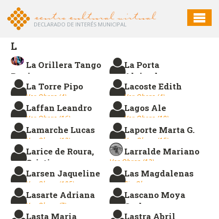
DECLARADO DE INTERÉS MUNICIPAL
L
La Orillera Tango
La Porta
Reviews
Alejandra
La Torre Pipo
Lacoste Edith
Sin Obras
Ver Obras (25)
Ver Obras (4)
Ver Obras (4)
Laffan Leandro
Lagos Ale
Ver Obras (16)
Ver Obras (10)
Lamarche Lucas
Laporte Marta G.
Ver Obras (13)
Ver Obras (15)
Larice de Roura,
Larralde Mariano
Cristina
Ver Obras (12)
Larsen Jaqueline
Las Magdalenas
Sin Obras
Ver Obras (105)
Sin Obras
Lasarte Adriana
Lascano Moya
Ver Obras (7)
Carlos
Lasta Maria
Lastra Abril
Ver Obras (13)